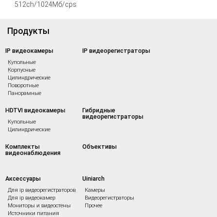
512ch/1024Мб/сps
Продукты
IP видеокамеры
IP видеорегистраторы
Купольные
Корпусные
Цилиндрические
Поворотные
Панорамные
HDTVI видеокамеры
Гибридные
видеорегистраторы
Купольные
Цилиндрические
Комплекты
Объективы
видеонаблюдения
Аксессуары
Uiniarch
Для ip видеорегистраторов
Камеры
Для ip видеокамер
Видеорегистраторы
Мониторы и видеостены
Прочее
Источники питания