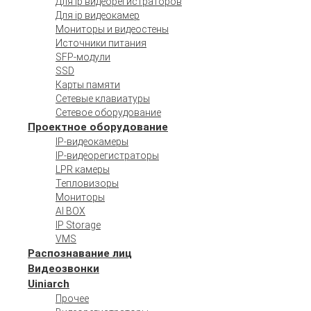
Для ip видеорегистраторов
Для ip видеокамер
Мониторы и видеостены
Источники питания
SFP-модули
SSD
Карты памяти
Сетевые клавиатуры
Сетевое оборудование
Проектное оборудование
IP-видеокамеры
IP-видеорегистраторы
LPR камеры
Тепловизоры
Мониторы
AI BOX
IP Storage
VMS
Распознавание лиц
Видеозвонки
Uiniarch
Прочее