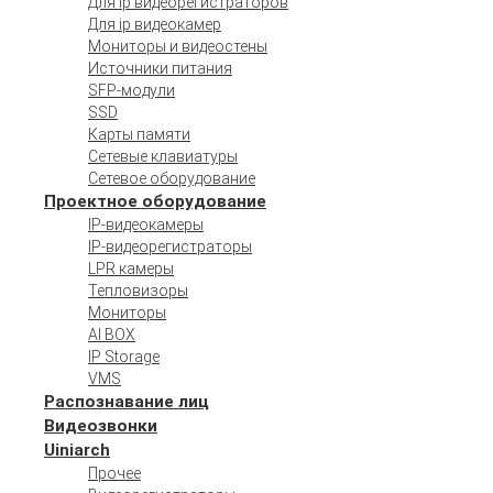
Для ip видеорегистраторов
Для ip видеокамер
Мониторы и видеостены
Источники питания
SFP-модули
SSD
Карты памяти
Сетевые клавиатуры
Сетевое оборудование
Проектное оборудование
IP-видеокамеры
IP-видеорегистраторы
LPR камеры
Тепловизоры
Мониторы
AI BOX
IP Storage
VMS
Распознавание лиц
Видеозвонки
Uiniarch
Прочее