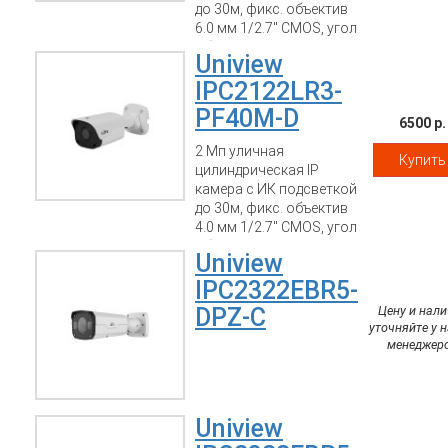
до 30м, фикс. объектив
6.0 мм 1/2.7" CMOS, угол
обзора 86.5°/ 55.4°, ICR,
Uniview
1920x1080:25fps, DWDR,
Ultra 265/H.264/MJPEG,
IPC2122LR3-
ICR, 0.01Lux
PF40M-D
минимальная
6500 р.
освещенность, IP66;
2 Мп уличная
Купить
-30°C до +60°C; 12V, PoE
цилиндрическая IP
(IEEE802.3 af),
камера с ИК подсветкой
Потребляемая
до 30м, фикс. объектив
мощность: макс. 5 Вт.
4.0 мм 1/2.7" CMOS, угол
Металический корпус.
обзора 86.5°/ 55.4°, ICR,
Uniview
1920x1080:25fps, DWDR,
Ultra 265/H.264/MJPEG,
IPC2322EBR5-
ICR, 0.01Lux
DPZ-C
Цену и нали
минимальная
уточняйте у 
освещенность, IP66;
менеджер
-30°C до +60°C; 12V, PoE
(IEEE802.3 af),
Потребляемая
мощность: макс. 5 Вт.
Uniview
Металический корпус.