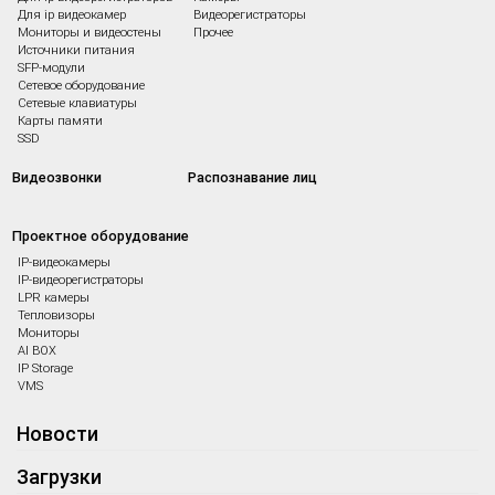
Для ip видеокамер
Видеорегистраторы
Мониторы и видеостены
Прочее
Источники питания
SFP-модули
Сетевое оборудование
Сетевые клавиатуры
Карты памяти
SSD
Видеозвонки
Распознавание лиц
Проектное оборудование
IP-видеокамеры
IP-видеорегистраторы
LPR камеры
Тепловизоры
Мониторы
AI BOX
IP Storage
VMS
Новости
Загрузки