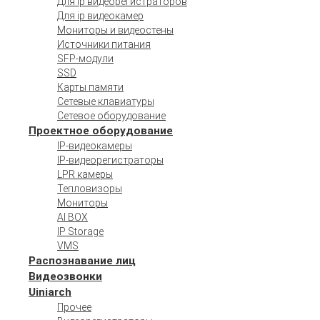
Для ip видеорегистраторов
Для ip видеокамер
Мониторы и видеостены
Источники питания
SFP-модули
SSD
Карты памяти
Сетевые клавиатуры
Сетевое оборудование
Проектное оборудование
IP-видеокамеры
IP-видеорегистраторы
LPR камеры
Тепловизоры
Мониторы
AI BOX
IP Storage
VMS
Распознавание лиц
Видеозвонки
Uiniarch
Прочее