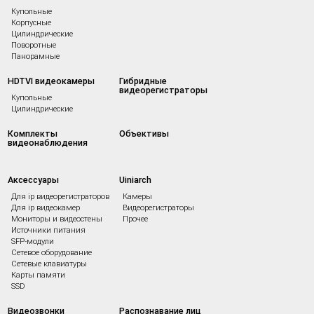
Купольные
Корпусные
Цилиндрические
Поворотные
Панорамные
HDTVI видеокамеры
Гибридные
видеорегистраторы
Купольные
Цилиндрические
Комплекты
Объективы
видеонаблюдения
Аксессуары
Uiniarch
Для ip видеорегистраторов
Камеры
Для ip видеокамер
Видеорегистраторы
Мониторы и видеостены
Прочее
Источники питания
SFP-модули
Сетевое оборудование
Сетевые клавиатуры
Карты памяти
SSD
Видеозвонки
Распознавание лиц