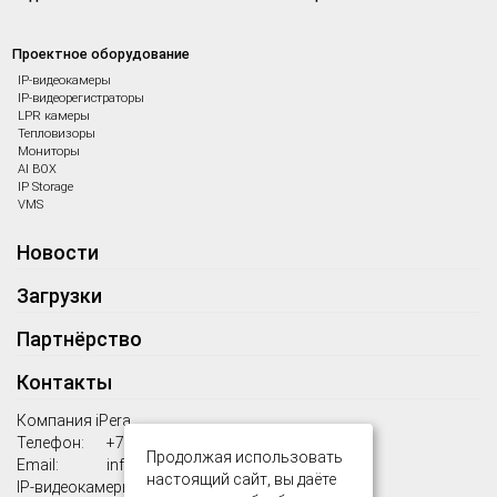
Проектное оборудование
IP-видеокамеры
IP-видеорегистраторы
LPR камеры
Тепловизоры
Мониторы
AI BOX
IP Storage
VMS
Новости
Загрузки
Партнёрство
Контакты
Компания iPera
Телефон:
+7 (495) 125 39 45
Продолжая использовать
Email:
info+500@uniview-tech.ru
настоящий сайт, вы даёте
IP-видеокамеры Uniview