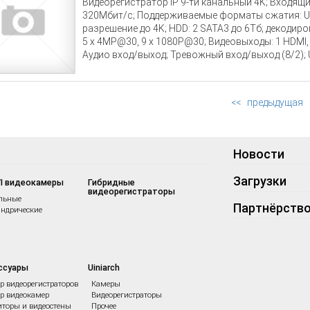
Видеорегистратор IP 9-ти канальный 4K; Входящи
320Мбит/с; Поддерживаемые форматы сжатия: Ult
разрешение до 4K; HDD: 2 SATA3 до 6Тб; декодиро
5 x 4MP@30, 9 x 1080P@30; Видеовыходы: 1 HDMI, 
Аудио вход/выход; Тревожный вход/выход (8/2); U
USB3.0; Поддержка ONVIF, SDK; Поддержка: iOS, An
<<
предыдущая
Новости
Загрузки
I видеокамеры
Гибридные
видеорегистраторы
льные
Партнёрств
ндрические
ссуары
Uiniarch
ip видеорегистраторов
Камеры
ip видеокамер
Видеорегистраторы
торы и видеостены
Прочее