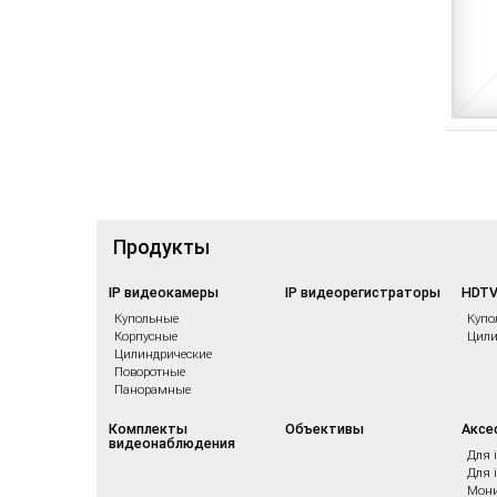
Продукты
IP видеокамеры
IP видеорегистраторы
HDTV
Купольные
Купо
Корпусные
Цили
Цилиндрические
Поворотные
Панорамные
Комплекты
Объективы
Аксе
видеонаблюдения
Для 
Для 
Мони