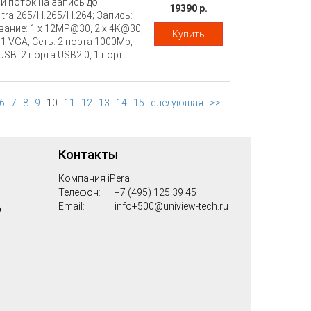
й поток на запись до
19390 р.
ra 265/H.265/H.264; Запись:
вание: 1 x 12MP@30, 2 x 4K@30,
Купить
1 VGA; Сеть: 2 порта 1000Mb;
SB: 2 порта USB2.0, 1 порт
droid; Металл; Питание: DC 12В
6
7
8
9
10
11
12
13
14
15
следующая
>>
Контакты
Компания iPera
Телефон:
+7 (495) 125 39 45
Email:
info+500@uniview-tech.ru
о