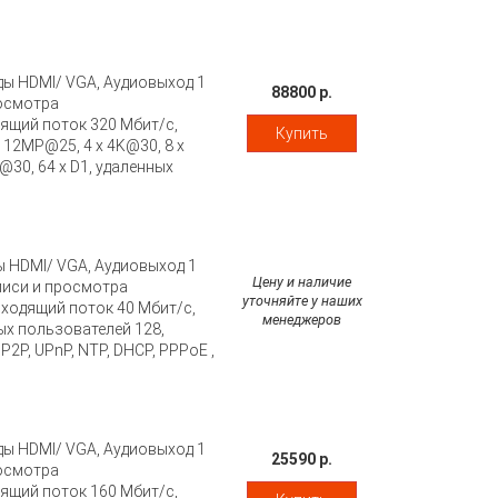
ользователей 256,
2P, UPnP, NTP, DHCP, PPPoE,
 x USB2.0, 1 x USB3.0, питание
на каждый порт. Размеры 270 ?
ды HDMI/ VGA, Аудиовыход 1
88800 р.
росмотра
щий поток 320 Мбит/с,
Купить
 12MP@25, 4 x 4K@30, 8 x
@30, 64 x D1, удаленных
 каналов, Поддержка P2P,
 0, 1, 5, 6, 10, eSATA 1, 2хRJ-45
 вход/выход 16/4, RS485,
порт. размеры 442 мм ?425 мм ?
ы HDMI/ VGA, Аудиовыход 1
Цену и наличие
аписи и просмотра
уточняйте у наших
сходящий поток 40 Мбит/с,
менеджеров
ных пользователей 128,
P, UPnP, NTP, DHCP, PPPoE ,
/n, RJ-45 10M/100M Ethernet, 2 x
кте). Размеры 205 × 228 × 47
ды HDMI/ VGA, Аудиовыход 1
25590 р.
росмотра
щий поток 160 Мбит/с,