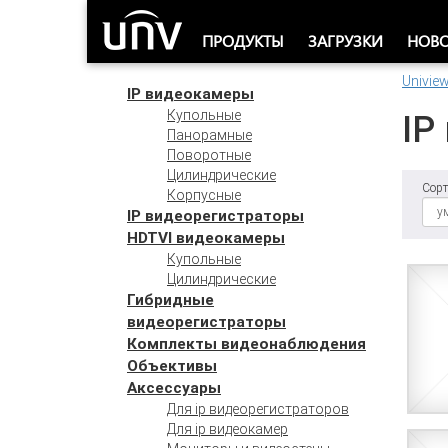
ПРОДУКТЫ
ЗАГРУЗКИ
НОВ
Univie
IP видеокамеры
Купольные
IP
Панорамные
Поворотные
Цилиндрические
Сорт
Корпусные
IP видеорегистраторы
HDTVI видеокамеры
Купольные
Цилиндрические
Гибридные
видеорегистраторы
Комплекты видеонаблюдения
Объективы
Аксессуары
Для ip видеорегистраторов
Для ip видеокамер