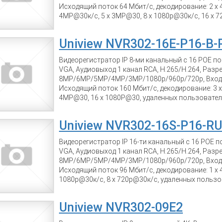
Исходящий поток 64 Мбит/с, декодирование: 2 x 4
4MP@30к/с, 5 x 3MP@30, 8 x 1080p@30к/с, 16 x 7
пользователей 256, Одновременный просмотр 32
UPnP, NTP, DHCP, PPPoE, ONVIF, 4 SATA до 10 Tb, 2 
Uniview NVR302-16E-P16-B-
USB3.0, 2 x USB2.0, питание 12В/15Вт (блок пита
мм ?344 мм ? 44 мм, вес 3,15 кг
Видеорегистратор IP 8-ми канальный с 16 POE п
VGA, Аудиовыход 1 канал RCA, Н.265/Н.264, Раз
8MP/6MP/5MP/4MP/3MP/1080p/960p/720p, Входя
Исходящий поток 160 Мбит/с, декодирование: 3 x
4MP@30, 16 x 1080P@30, удаленных пользовател
просмотр 16 каналов, Поддержка P2P, UPnP, NTP, 
10 Tb, RJ-45 10M/100M Ethernet, 1 x USB2.0, 1 x 
Uniview NVR302-16S-P16-R
4/1, питание 220В/8Вт, POE - 16.25W на каждый п
46 мм, вес 2,42 кг
Видеорегистратор IP 16-ти канальный с 16 POE 
VGA, Аудиовыход 1 канал RCA, Н.265/Н.264, Раз
8MP/6MP/5MP/4MP/3MP/1080p/960p/720p, Входя
Исходящий поток 96 Мбит/с, декодирование: 1 x 4
1080p@30к/с, 8 x 720p@30к/с, удаленных польз
просмотр 16 каналов, Поддержка P2P, UPnP, NTP, 
10 Tb, RJ-45 10M/100M Ethernet, 3 x USB2.0, трев
Uniview NVR302-09E2
220В/9Вт, POE - 15W на каждый порт. размеры 380 
кг