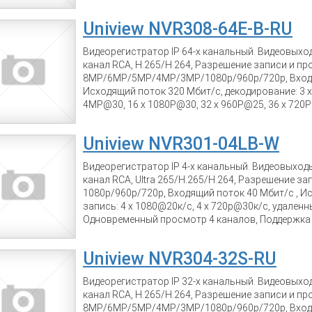
4MP@30, 5 x 3MP@30,8 x 1080p@30, удаленных п
Одновременный просмотр 8 каналов, Поддержка P
Uniview NVR308-64E-B-RU
ONVIF, 1 SATA до 10 Tb, RJ-45 10M/100M Ethernet, 1
52В/8Вт (блок питания в комплекте) POE - 13.5W 
Видеорегистратор IP 64-х канальный. Видеовыхо
205 ? 47 мм, вес 0.7 кг
канал RCA, Н.265/Н.264, Разрешение записи и п
8MP/6MP/5MP/4MP/3MP/1080p/960p/720p, Входя
Исходящий поток 320 Мбит/с, декодирование: 3 x
4MP@30, 16 x 1080P@30, 32 x 960P@25, 36 x 720P
пользователей 256, Одновременный просмотр 16
UPnP, NTP, DHCP, PPPoE, ONVIF, 8 SATA до 10 Tb, RAID
Uniview NVR301-04LB-W
10M/100M/1000М Ethernet, 3 x USB2.0, тревожный
RS232, питание 220В/20Вт, POE - 12W на каждый 
Видеорегистратор IP 4-х канальный. Видеовыход
86 мм, вес 5,3 кг
канал RCA, Ultra 265/H.265/H.264, Разрешение з
1080p/960p/720p, Входящий поток 40 Мбит/с , И
запись: 4 x 1080@20к/с, 4 x 720p@30к/с, удален
Одновременный просмотр 4 каналов, Поддержка P2
ONVIF, 1 SATA до 6 Tb, Wi-Fi 2.4GHz IEEE 802.11b/g
USB2.0, питание 12В/3,2Вт (блок питания в компле
Uniview NVR304-32S-RU
мм, вес 0.98 кг
Видеорегистратор IP 32-х канальный. Видеовыхо
канал RCA, Н.265/Н.264, Разрешение записи и п
8MP/6MP/5MP/4MP/3MP/1080p/960p/720p, Входя