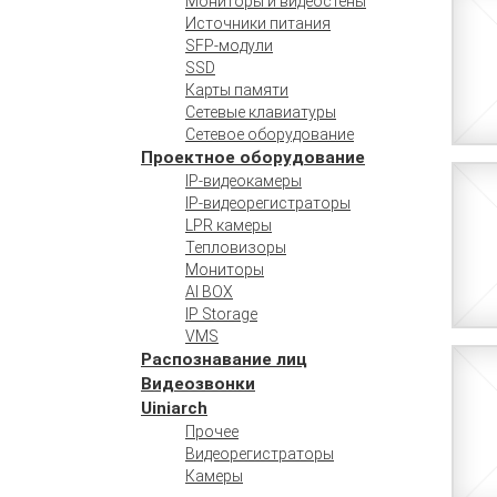
Мониторы и видеостены
Источники питания
SFP-модули
SSD
Карты памяти
Сетевые клавиатуры
Сетевое оборудование
Проектное оборудование
IP-видеокамеры
IP-видеорегистраторы
LPR камеры
Тепловизоры
Мониторы
AI BOX
IP Storage
VMS
Распознавание лиц
Видеозвонки
Uiniarch
Прочее
Видеорегистраторы
Камеры