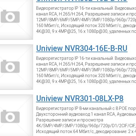
Размеры 440 мм ?344 мм ? 44 мм, вес 3,2 кг
Видеорегистратор IP 16-ти канальный. Видеовых
канал RCA, Н.265/Н.264, Разрешение записи и п
12MP/8MP/6MP/5MP/4MP/3MP/1080p/960p/720p/D
160 Мбит/с, Исходящий поток 320 Мбит/с, декоди
4K@30, 9 x 4MP@25, 16 x 1080p@30, удаленных п
Одновременный просмотр 16 каналов, Поддержка 
ONVIF, 2 SATA до 10 Tb, RJ-45 10M/100M Ethernet, 2
Uniview NVR304-16E-B-RU
12В/7Вт (блок питания в комплекте), размеры 380
кг
Видеорегистратор IP 16-ти канальный. Видеовых
канал RCA, Н.265/Н.264, Разрешение записи и п
12MP/8MP/6MP/5MP/4MP/3MP/1080p/960p/720p/D
160 Мбит/с, Исходящий поток 320 Мбит/с, декоди
4K@30, 9 x 4MP@25, 16 x 1080p@30, удаленных п
Одновременный просмотр 16 каналов, Поддержка 
ONVIF, 4 SATA до 10 Tb, RJ-45 10M/100M Ethernet, 2
Uniview NVR301-08LX-P8
12В/7Вт (блок питания в комплекте), размеры 380
кг
Видеорегистратор IP 8-ми канальный с 8 POE по
Двухсторонний аудиовход 1 канал RCA, Аудиовыхо
Разрешение записи и просмотра
4K/5MP/4MP/3MP/1080p/960p/720p/D1/2CIF/CIF, 
Исходящий поток 64 Мбит/с, декодирование: 2 x 