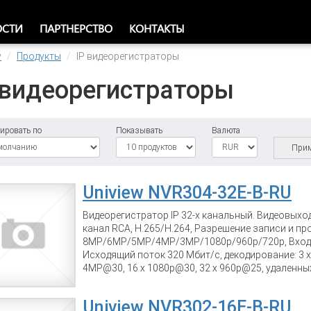
ОСТИ
ПАРТНЕРСТВО
КОНТАКТЫ
w
Продукты
IP видеорегистраторы
 видеорегистраторы
ировать по
Показывать
Валюта
Прим
Uniview NVR304-32E-B-RU
Видеорегистратор IP 32-х канальный. Видеовыхо
канал RCA, Н.265/Н.264, Разрешение записи и п
8MP/6MP/5MP/4MP/3MP/1080p/960p/720p, Входя
Исходящий поток 320 Мбит/с, декодирование: 3 x
4MP@30, 16 x 1080p@30, 32 x 960p@25, удаленны
Одновременный просмотр 16 каналов, Поддержка 
ONVIF, 4 SATA до 10 Tb, 2хRJ-45 10M/100M/1000М 
Uniview NVR302-16E-B-RU
вход/выход 16/4, RS485, питание 12В/12Вт (блок 