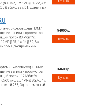
Купить
K@30 к/с, 3 x 5MP@30 к.с, 4 x
20p@30к/с, 32 x D1, удаленных
 каналов, Поддержка P2P,
x RJ-45 10M/100M Ethernet, 1 x
RU
ния в комплекте), размеры 440
ортами. Видеовыходы HDMI/
54000 р.
решение записи и просмотра
щий поток 80 Мбит/с,
Купить
 12MP@25, 4 x 4K@30, 8 x
ей 256, Одновременный
DHCP, PPPoE, ONVIF, 2 SATA до
USB3.0, тревожный вход/выход
U
орт. размеры 380 мм ?315 мм ?
портами. Видеовыходы HDMI/
34600 р.
решение записи и просмотра
щий поток 112 Мбит/с,
Купить
K@30 к/с, 2 x 4MP@30к/с, 4 x
ователей 256, Одновременный
DHCP, PPPoE, ONVIF, 2 SATA до
ожный вход/выход 4/1, питание
мм ?315 мм ? 49.1 мм, вес 2,4