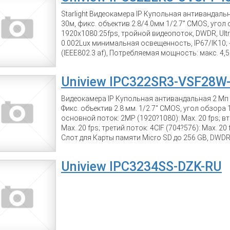
Starlight Видеокамера IP Купольная антивандаль
30м, фикс. объектив 2.8/4.0мм 1/2.7" CMOS, угол о
1920x1080:25fps, тройной видеопоток, DWDR, Ultr
0.002Lux минимальная освещенность, IP67/IK10; -
(IEEE802.3 af), Потребляемая мощность: макс. 4,5
корпус.
Uniview IPC322SR3-VSF28W
Видеокамера IP Купольная антивандальная 2 Мп с
Фикс. объектив 2.8 мм. 1/2.7" CMOS, угол обзора 1
основной поток: 2MP (1920?1080): Max. 20 fps; в
Max. 20 fps; третий поток: 4CIF (704?576): Max. 20
Слот для Карты памяти Micro SD до 256 GB, DWDR, 0
плоскости регулировки положения; -40°C до +60°
мощность: макс. 5 Вт
Uniview IPC3234SS-DZK-RU