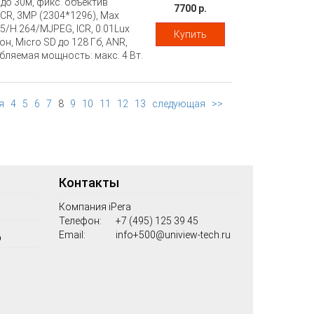
до 30м, фикс. объектив
7700 р.
 ICR, 3MP (2304*1296), Max
65/H.264/MJPEG, ICR, 0.01Lux
Купить
 Micro SD до 128 Гб, ANR,
требляемая мощность: макс. 4 Вт.
я
4
5
6
7
8
9
10
11
12
13
следующая
>>
Контакты
Компания iPera
Телефон:
+7 (495) 125 39 45
Email:
info+500@uniview-tech.ru
о