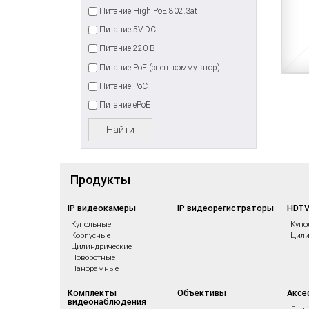
Питание High PoE 802.3at
Питание 5V DC
Питание 220 В
Питание PoE (спец. коммутатор)
Питание PoC
Питание ePoE
Найти
Продукты
IP видеокамеры
IP видеорегистраторы
HDTV
Купольные
Купо
Корпусные
Цили
Цилиндрические
Поворотные
Панорамные
Комплекты
Объективы
Аксе
видеонаблюдения