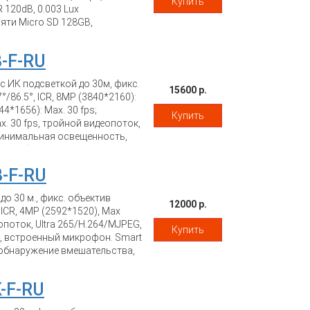
Купить
 120dB, 0.003 Lux
яти Micro SD 128GB,
. Smart функции - Вторжение в
а сцены, обнаружение людей и
8-F-RU
802.3 af), Потребляемая
с ИК подсветкой до 30м, фикс.
15600 р.
°/86.5°, ICR, 8MP (3840*2160):
44*1656): Max. 30 fps;
Купить
x. 30 fps, тройной видеопоток,
 минимальная освещенность,
), Потребляемая мощность: макс.
8-F-RU
о 30 м., фикс. объектив
12000 р.
 ICR, 4MP (2592*1520), Max
опоток, Ultra 265/H.264/MJPEG,
Купить
, встроенный микрофон. Smart
, обнаружение вмешательства,
ловека. IP67; -40°C до +60°C;
макс. 5,5 Вт
-F-RU