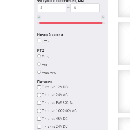
Фокусное расстояние, мм
—
4
6
Ночной режим
Есть
PTZ
Есть
Нет
Неважно
Питание
Питание 12V DC
Питание 24V AC
Питание PoE 802.3af
Питание 100-240V AC
Питание 48V DC
Питание 24V DC