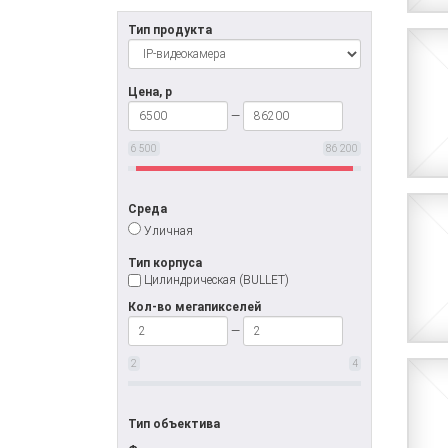
Тип продукта
Цена, р
—
6 500
86 200
Среда
Уличная
Тип корпуса
Цилиндрическая (BULLET)
Кол-во мегапикселей
—
2
4
Тип объектива