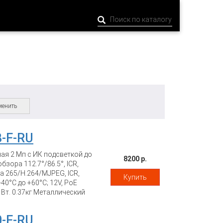
енить
8-F-RU
ная 2 Мп с ИК подсветкой до
8200 р.
бзора 112.7°/86.5°, ICR,
a 265/H.264/MJPEG, ICR,
Купить
40°C до +60°C; 12V, PoE
 Вт. 0.37кг Металлический
0-F-RU