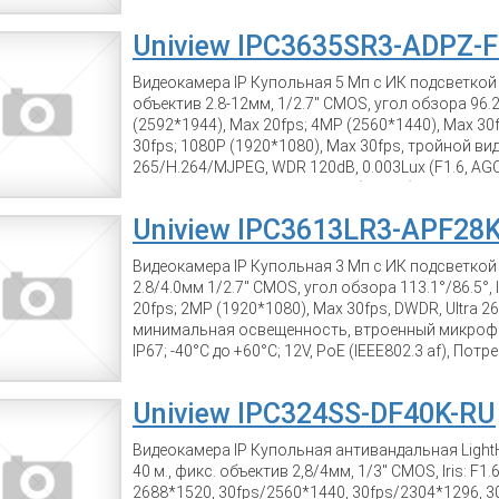
Uniview IPC3635SR3-ADPZ-
Видеокамера IP Купольная 5 Мп с ИК подсветкой
объектив 2.8-12мм, 1/2.7" CMOS, угол обзора 96.2
(2592*1944), Max 20fps; 4MP (2560*1440), Max 30
30fps; 1080P (1920*1080), Max 30fps, тройной вид
265/H.264/MJPEG, WDR 120dB, 0.003Lux (F1.6, A
освещенность, cлот micro SD (128Gb), Audio - в
функции - Детекция движения, вторжение в зону
Uniview IPC3613LR3-APF28K
аудио детекция, вторжение в область , детекция че
12V, PoE (IEEE802.3 af), Потребляемая мощность: 
Видеокамера IP Купольная 3 Мп с ИК подсветкой 
2.8/4.0мм 1/2.7" CMOS, угол обзора 113.1°/86.5°,
20fps; 2MP (1920*1080), Max 30fps, DWDR, Ultra 2
минимальная освещенность, втроенный микрофон,
IP67; -40°C до +60°C; 12V, PoE (IEEE802.3 af), По
0.33кг Металлический корпус.
Uniview IPC324SS-DF40K-RU
Видеокамера IP Купольная антивандальная LightH
40 м., фикс. объектив 2,8/4мм, 1/3" CMOS, Iris: F1.
2688*1520, 30fps/2560*1440, 30fps/2304*1296, 3