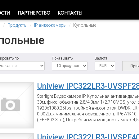
ОСТИ
ПАРТНЕРСТВО
КОНТАКТЫ
w
Продукты
IP видеокамеры
Купольные
польные
ировать по
Показывать
Валюта
Прим
Uniview IPC322LR3-UVSPF2
Starlight Видеокамера IP Купольная антивандаль
30м, фикс. объектив 2.8/4.0мм 1/2.7" CMOS, угол о
1920x1080:25fps, тройной видеопоток, DWDR, Ultr
0.002Lux минимальная освещенность, IP67/IK10; -
(IEEE802.3 af), Потребляемая мощность: макс. 4,5
корпус.
Uniview IPC322LR3-UVSPF4