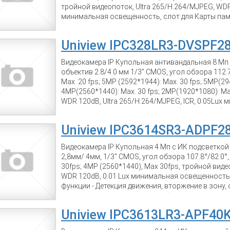
тройной видеопоток, Ultra 265/H.264/MJPEG, WDR
минимальная освещенность, слот для Карты пам
тревожные ввод/вывод 1/1, Audio ввод/вывод 1/1
зону, пересечение линий, расфокусировка, смен
Uniview IPC328LR3-DVSPF2
др. IP67/IK10; -40°C до +60°C; 12V±25%, PoE (IEEE
мощность: 0.43kg, макс. 4,5 Вт
Видеокамера IP Купольная антивандальная 8 Мп 
объектив 2.8/4.0 мм 1/3" CMOS, угол обзора 112.7
Max. 20 fps; 5MP (2592*1944): Max. 30 fps; 5MP(29
4MP(2560*1440): Max. 30 fps; 2MP(1920*1080): Ma
WDR 120dB, Ultra 265/H.264/MJPEG, ICR, 0.05Lux
IP67/IK10; -40°C до +60°C; 12V, PoE (IEEE802.3 af
5,5 Вт. 0.45кг Металлический корпус.
Uniview IPC3614SR3-ADPF2
Видеокамера IP Купольная 4 Мп с ИК подсветкой д
2,8мм/ 4мм, 1/3" CMOS, угол обзора 107.8°/82.0°,
30fps; 4MP (2560*1440), Max 30fps, тройной виде
WDR 120dB, 0.01 Lux минимальная освещенность
функции - Детекция движения, вторжение в зону
аудио детекция, вторжение в область , детекция че
12V, PoE (IEEE802.3 af), Потребляемая мощность: 
Uniview IPC3613LR3-APF40K