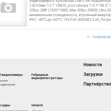
Видеокамера IP Купольная 3 Мп с ИК подсветкой 
2.8/4.0мм 1/2.7" CMOS, угол обзора 113.1°/86.5°,
20fps; 2MP (1920*1080), Max 30fps, DWDR, Ultra 2
минимальная освещенность, втроенный микрофон,
IP67; -40°C до +60°C; 12V, PoE (IEEE802.3 af), По
0.33кг Металлический корпус.
<<
предыдуща
Новости
Загрузки
I видеокамеры
Гибридные
видеорегистраторы
льные
Партнёрств
ндрические
ссуары
Uiniarch