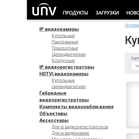
ПРОДУКТЫ
ЗАГРУЗКИ
НОВ
Univie
IP видеокамеры
Купольные
Ку
Панорамные
Поворотные
Цилиндрические
Сорт
Корпусные
IP видеорегистраторы
HDTVI видеокамеры
Купольные
Цилиндрические
Гибридные
видеорегистраторы
Комплекты видеонаблюдения
Объективы
Аксессуары
Для ip видеорегистраторов
Для ip видеокамер