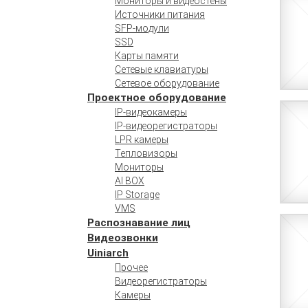
Мониторы и видеостены
Источники питания
SFP-модули
SSD
Карты памяти
Сетевые клавиатуры
Сетевое оборудование
Проектное оборудование
IP-видеокамеры
IP-видеорегистраторы
LPR камеры
Тепловизоры
Мониторы
AI BOX
IP Storage
VMS
Распознавание лиц
Видеозвонки
Uiniarch
Прочее
Видеорегистраторы
Камеры