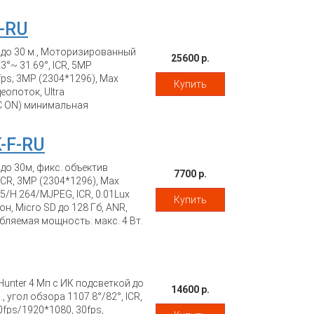
F-RU
 до 30 м., Моторизированный
25600 р.
3°~ 31.69°, ICR, 5MP
fps; 3MP (2304*1296), Max
Купить
еопоток, Ultra
GC ON) минимальная
строенный микрофон. Smart
, обнаружение вмешательства,
-F-RU
ловека. IP67; -40°C до +60°C;
макс. 9,5 Вт
до 30м, фикс. объектив
7700 р.
 ICR, 3MP (2304*1296), Max
65/H.264/MJPEG, ICR, 0.01Lux
Купить
 Micro SD до 128 Гб, ANR,
требляемая мощность: макс. 4 Вт.
unter 4 Мп с ИК подсветкой до
14600 р.
6., угол обзора 1107.8°/82°, ICR,
0fps/1920*1080, 30fps,