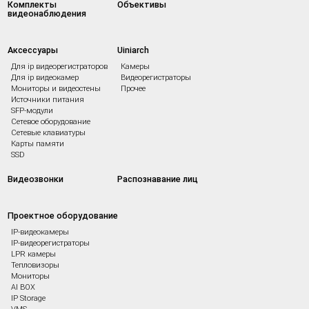
Комплекты
Объективы
видеонаблюдения
Аксессуары
Uiniarch
Для ip видеорегистраторов
Камеры
Для ip видеокамер
Видеорегистраторы
Мониторы и видеостены
Прочее
Источники питания
SFP-модули
Сетевое оборудование
Сетевые клавиатуры
Карты памяти
SSD
Видеозвонки
Распознавание лиц
Проектное оборудование
IP-видеокамеры
IP-видеорегистраторы
LPR камеры
Тепловизоры
Мониторы
AI BOX
IP Storage