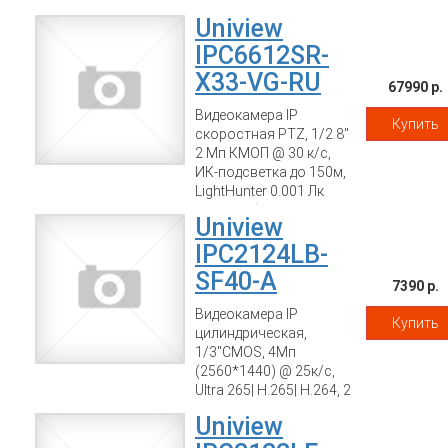
2.8mm fixed lens, IR
Uniview
range: up to 10m. Bulit-in
speaker.
IPC6612SR-
X33-VG-RU
67990 р.
Видеокамера IP
Купить
скоростная PTZ, 1/2.8"
2 Мп КМОП @ 30 к/с,
ИК-подсветка до 150м,
LightHunter 0.001 Лк
@F1.5, объектив 4.5-
Uniview
148.5 мм
моторизованный с
IPC2124LB-
автофокусировкой,
SF40-A
WDR, 2D/3D DNR, Ultra
7390 р.
265, H.265, H.264,
Видеокамера IP
Купить
MJPEG, 3 потока, аудио
цилиндрическая,
вход/выход,
1/3"CMOS, 4Мп
тревожный вход/
(2560*1440) @ 25к/с,
выход, Deep Learning,
Ultra 265| H.265| H.264, 2
детекция движения,
потока, DWDR, 4.0мм
захват лиц,
Uniview
объектив 0.01 Лк
аудиодетекция,
@F2.1, ИК-подсветка