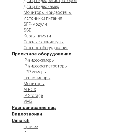
Для ip видеорегистраторов
Для ip видеокамер
Мониторы и видеостены
Источники питания
SFP-модули
SSD
Карты памяти
Сетевые клавиатуры
Сетевое оборудование
Проектное оборудование
IP-видеокамеры
IP-видеорегистраторы
LPR камеры
Тепловизоры
Мониторы
AI BOX
IP Storage
VMS
Распознавание лиц
Видеозвонки
Uiniarch
Прочее